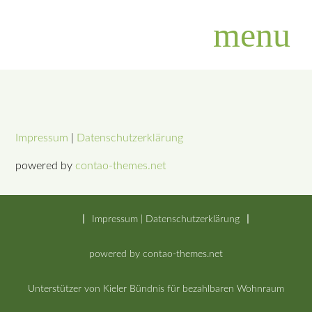
menu
Suchbegriffe
SUCHEN
Impressum
|
Datenschutzerklärung
powered by
contao-themes.net
Impressum
|
Datenschutzerklärung
powered by
contao-themes.net
Unterstützer von Kieler Bündnis für bezahlbaren Wohnraum